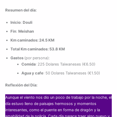
Resumen del día:
Inicio
:
Douli
Fin
:
Meishan
Km caminados: 24.5 KM
Total Km caminados: 53.8 KM
Gastos
(por persona):
Comida
: 225 Dolares Taiwaneses (€6.50)
Agua y cafe
: 50 Dolares Taiwaneses (€1.50)
Reflexión del Día:
Aunque el viento nos dio un poco de trabajo por la noche, el
día estuvo lleno de paisajes hermosos y momentos
interesantes, como el puente en forma de dragón y la
amabilidad de la policía. Cada día parece traer algo nuevo y