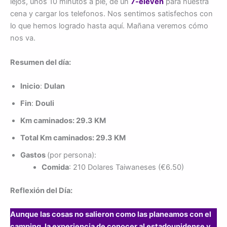
lejos, unos 10 minutos a pie, de un
7-eleven
para nuestra
cena y cargar los telefonos. Nos sentimos satisfechos con
lo que hemos logrado hasta aquí. Mañana veremos cómo
nos va.
Resumen del día:
Inicio
:
Dulan
Fin
:
Douli
Km caminados: 29.3 KM
Total Km caminados: 29.3 KM
Gastos
(por persona):
Comida
: 210 Dolares Taiwaneses (€6.50)
Reflexión del Día:
Aunque las cosas no salieron como las planeamos con el
camping, la experiencia de conocer al estadounidense y