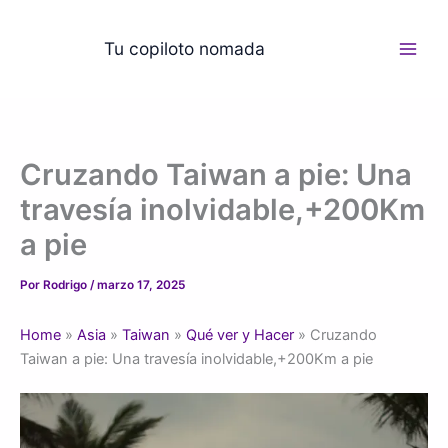
Ir
al
Tu copiloto nomada
contenido
Cruzando Taiwan a pie: Una
travesía inolvidable,+200Km
a pie
Por
Rodrigo
/
marzo 17, 2025
Home
»
Asia
»
Taiwan
»
Qué ver y Hacer
»
Cruzando
Taiwan a pie: Una travesía inolvidable,+200Km a pie