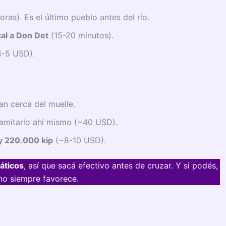
oras). Es el último pueblo antes del río.
cal a Don Det
(15-20 minutos).
-5 USD).
an cerca del muelle.
ramitarlo ahí mismo (~40 USD).
y 220.000 kip
(~8-10 USD).
áticos
, así que sacá efectivo antes de cruzar. Y si podés,
 no siempre favorece.