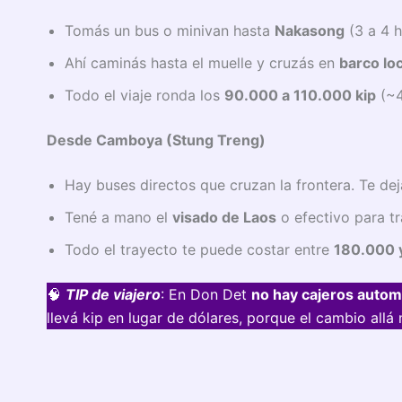
Tomás un bus o minivan hasta
Nakasong
(3 a 4 h
Ahí caminás hasta el muelle y cruzás en
barco lo
Todo el viaje ronda los
90.000 a 110.000 kip
(~4
Desde Camboya (Stung Treng)
Hay buses directos que cruzan la frontera. Te dej
Tené a mano el
visado de Laos
o efectivo para t
Todo el trayecto te puede costar entre
180.000 
🧠
TIP de viajero
: En Don Det
no hay cajeros autom
llevá kip en lugar de dólares, porque el cambio allá