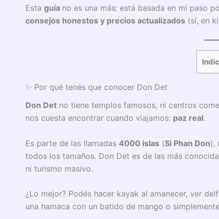
Esta
guía
no es una más: está basada en mi paso p
consejos honestos y precios actualizados
(sí, en k
Indi
✨ Por qué tenés que conocer Don Det
Don Det
no tiene templos famosos, ni centros comerc
nos cuesta encontrar cuando viajamos:
paz real
.
Es parte de las llamadas
4000 islas
(
Si Phan Don
),
todos los tamaños. Don Det es de las más conocidas
ni turismo masivo.
¿Lo mejor? Podés hacer kayak al amanecer, ver delfi
una hamaca con un batido de mango o simplemente 