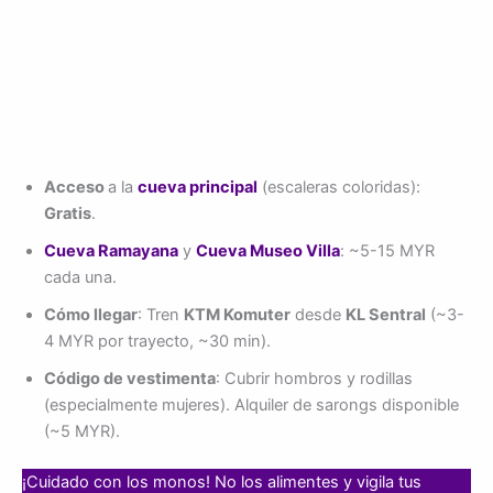
Acceso
a la
cueva principal
(escaleras coloridas):
Gratis
.
Cueva Ramayana
y
Cueva Museo Villa
: ~5-15 MYR
cada una.
Cómo llegar
: Tren
KTM Komuter
desde
KL Sentral
(~3-
4 MYR por trayecto, ~30 min).
Código de vestimenta
: Cubrir hombros y rodillas
(especialmente mujeres). Alquiler de sarongs disponible
(~5 MYR).
¡Cuidado con los monos! No los alimentes y vigila tus