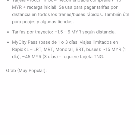
Tarjeta «Touch ‘n Go»: Recomendable comprarla (~10
MYR + recarga inicial). Se usa para pagar tarifas por
distancia en todos los trenes/buses rápidos. También útil
para peajes y algunas tiendas.
Tarifas por trayecto: ~1.5 – 6 MYR según distancia.
MyCity Pass (pase de 1 o 3 días, viajes ilimitados en
RapidKL – LRT, MRT, Monorail, BRT, buses): ~15 MYR (1
día), ~45 MYR (3 días) – requiere tarjeta TNG.
Grab (Muy Popular):