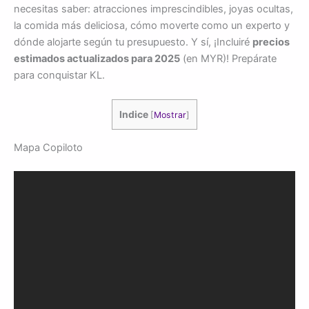
necesitas saber: atracciones imprescindibles, joyas ocultas,
la comida más deliciosa, cómo moverte como un experto y
dónde alojarte según tu presupuesto. Y sí, ¡Incluiré
precios
estimados actualizados para 2025
(en MYR)! Prepárate
para conquistar KL.
Indice
[
Mostrar
]
Mapa Copiloto