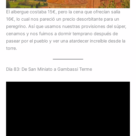
El albergue costaba 15€, pero la cena que ofrecían salía
16€, lo cual nos pareció un precio desorbitante para un
peregrino. Así que usamos nuestras provisiones del súper,
cenamos y nos fuimos a dormir temprano después de
pasear por el pueblo y ver una atardecer increíble desde la
torre.
Día 83: De San Miniato a Gambassi Terme