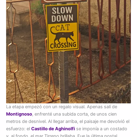
La etapa empezó con un regalo visual. Apenas salí de
Montignoso
, enfrenté una subida corta, de unos cien
metros de desnivel. Al llegar arriba, el paisaje me devolvió el
esfuerzo: el
Castillo de Aghinolfi
se imponía a un costado
y, al fondo, el mar Tirreno brillaba. Fue la última postal