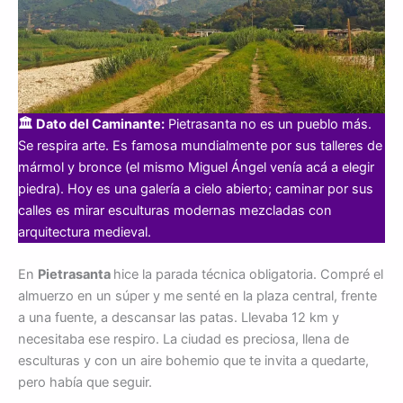
🏛️ Dato del Caminante:
Pietrasanta no es un pueblo más.
Se respira arte. Es famosa mundialmente por sus talleres de
mármol y bronce (el mismo Miguel Ángel venía acá a elegir
piedra). Hoy es una galería a cielo abierto; caminar por sus
calles es mirar esculturas modernas mezcladas con
arquitectura medieval.
En
Pietrasanta
hice la parada técnica obligatoria. Compré el
almuerzo en un súper y me senté en la plaza central, frente
a una fuente, a descansar las patas. Llevaba 12 km y
necesitaba ese respiro. La ciudad es preciosa, llena de
esculturas y con un aire bohemio que te invita a quedarte,
pero había que seguir.