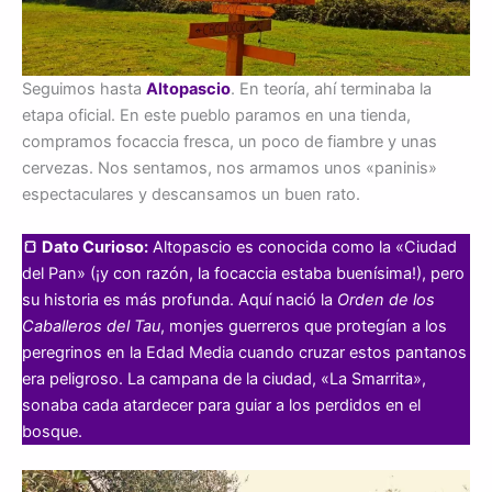
Seguimos hasta
Altopascio
. En teoría, ahí terminaba la
etapa oficial. En este pueblo paramos en una tienda,
compramos focaccia fresca, un poco de fiambre y unas
cervezas. Nos sentamos, nos armamos unos «paninis»
espectaculares y descansamos un buen rato.
🍞 Dato Curioso:
Altopascio es conocida como la «Ciudad
del Pan» (¡y con razón, la focaccia estaba buenísima!), pero
su historia es más profunda. Aquí nació la
Orden de los
Caballeros del Tau
, monjes guerreros que protegían a los
peregrinos en la Edad Media cuando cruzar estos pantanos
era peligroso. La campana de la ciudad, «La Smarrita»,
sonaba cada atardecer para guiar a los perdidos en el
bosque.