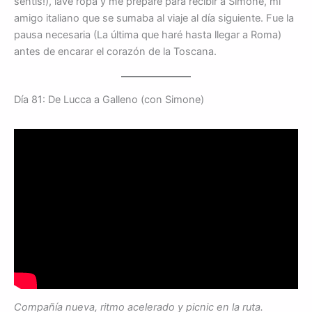
sentís!), lavé ropa y me preparé para recibir a Simone, mi
amigo italiano que se sumaba al viaje al día siguiente. Fue la
pausa necesaria (La última que haré hasta llegar a Roma)
antes de encarar el corazón de la Toscana.
Día 81: De Lucca a Galleno (con Simone)
Compañía nueva, ritmo acelerado y picnic en la ruta.