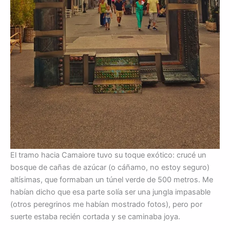
El tramo hacia Camaiore tuvo su toque exótico: crucé un
bosque de cañas de azúcar (o cáñamo, no estoy seguro)
altísimas, que formaban un túnel verde de 500 metros. Me
habían dicho que esa parte solía ser una jungla impasable
(otros peregrinos me habían mostrado fotos), pero por
suerte estaba recién cortada y se caminaba joya.