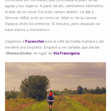
construido por los Médici que controlaba el paso de las
aguas y los viajeros. A partir de ahí, caminamos kilómetros
al lado de un canal. Era todo campo abierto. Le dije a
Simone:
«Mirá, esto es como un ‘déjà vu’ de la Llanura
Padana: lindo los primeros 15 minutos, pero después se
hace eterno y monótono»
.
Llegamos a
Fucecchio
para el café de media mañana y ahí
me llevé una sorpresa. Empecé a ver carteles que decían
«
Romea Strata
» en lugar de
Vía Francígena
.