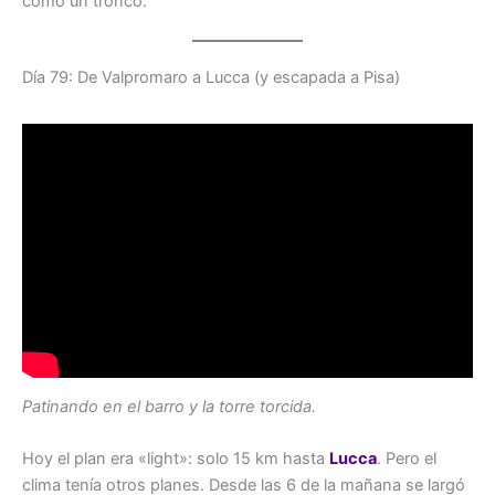
como un tronco.
Día 79: De Valpromaro a Lucca (y escapada a Pisa)
Patinando en el barro y la torre torcida.
Hoy el plan era «light»: solo 15 km hasta
Lucca
. Pero el
clima tenía otros planes. Desde las 6 de la mañana se largó