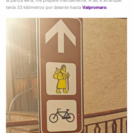
la panza llena, me preparé mentalmente. A las 8 arranqué:
tenía 33 kilómetros por delante hasta
Valpromaro
.