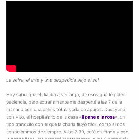
La selva, el arte y una despedida bajo el sol.
Hoy sabía que el día iba a ser largo, de esos que te piden
paciencia, pero extrañamente me desperté a las 7 de la
mañana con una calma total. Nada de apuros. Desayuné
con Vito, el hospitalario de la casa «
Il pane e la rosa
«, un
tipo tranquilo con el que la charla fluyó fácil, como si nos
conociéramos de siempre. A las 7:30, café en mano y con