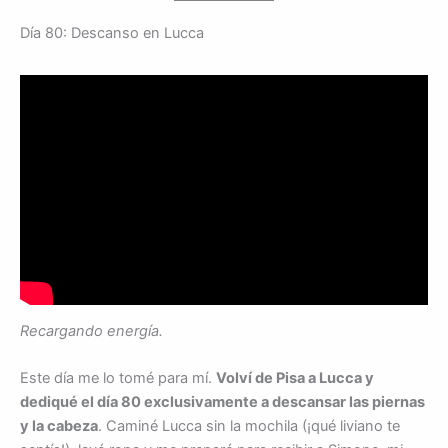
Día 80: Descanso en Lucca
Recargando energía.
Este día me lo tomé para mí.
Volví de Pisa a Lucca y
dediqué el día 80 exclusivamente a descansar las piernas
y la cabeza
. Caminé Lucca sin la mochila (¡qué liviano te