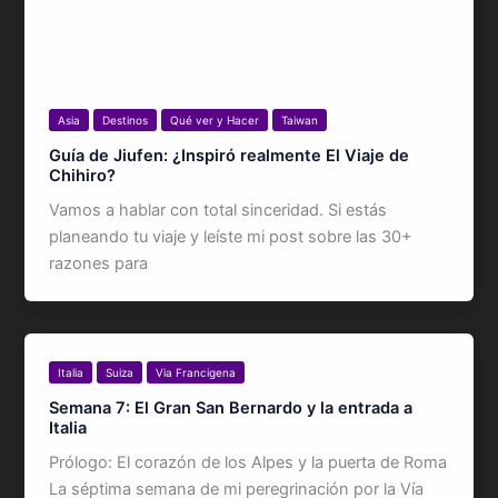
Asia
Destinos
Qué ver y Hacer
Taiwan
Guía de Jiufen: ¿Inspiró realmente El Viaje de
Chihiro?
Vamos a hablar con total sinceridad. Si estás
planeando tu viaje y leíste mi post sobre las 30+
razones para
Italia
Suiza
Via Francigena
Semana 7: El Gran San Bernardo y la entrada a
Italia
Prólogo: El corazón de los Alpes y la puerta de Roma
La séptima semana de mi peregrinación por la Vía