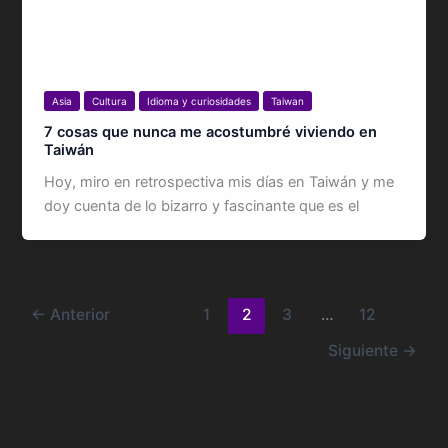
Asia
Cultura
Idioma y curiosidades
Taiwan
7 cosas que nunca me acostumbré viviendo en
Taiwán
Hoy, miro en retrospectiva mis días en Taiwán y me
doy cuenta de lo bizarro y fascinante que es el
←
Anterior
1
2
3
…
12
Siguiente
→