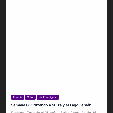
Francia
Suiza
Via Francigena
Semana 6: Cruzando a Suiza y el Lago Lemán
Prólogo: Entrada al 3° país – Suiza Después de 35