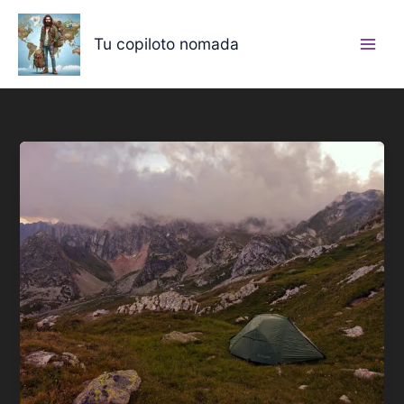
Ir
al
Tu copiloto nomada
contenido