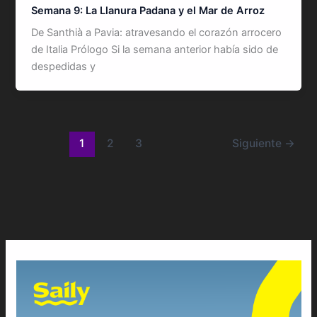
Semana 9: La Llanura Padana y el Mar de Arroz
De Santhià a Pavia: atravesando el corazón arrocero
de Italia Prólogo Si la semana anterior había sido de
despedidas y
1
2
3
Siguiente
→