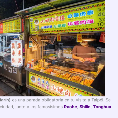
arín)
es una parada obligatoria en tu visita a Taipéi. Se
ciudad, junto a los famosísimos
Raohe
,
Shilin
,
Tonghua