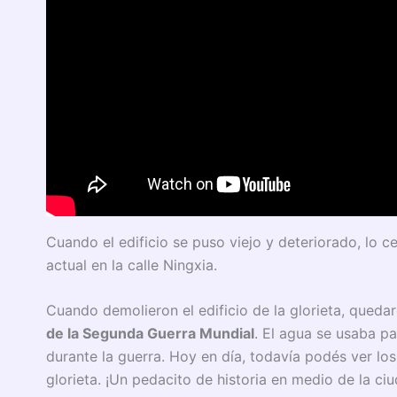
Cuando el edificio se puso viejo y deteriorado, lo 
actual en la calle Ningxia.
Cuando demolieron el edificio de la glorieta, queda
de la Segunda Guerra Mundial
. El agua se usaba p
durante la guerra. Hoy en día, todavía podés ver los 
glorieta. ¡Un pedacito de historia en medio de la ci