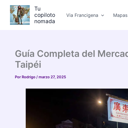
Ir
Tu
al
copiloto
Via Francigena
Mapas 
contenido
nomada
Guía Completa del Merca
Taipéi
Por
Rodrigo
/
marzo 27, 2025