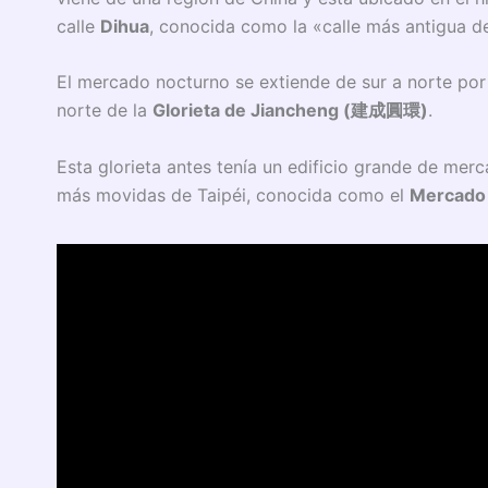
calle
Dihua
, conocida como la «calle más antigua de 
El mercado nocturno se extiende de sur a norte por
norte de la
Glorieta de Jiancheng (
建成圓環)
.
Esta glorieta antes tenía un edificio grande de merc
más movidas de Taipéi, conocida como el
Mercado 