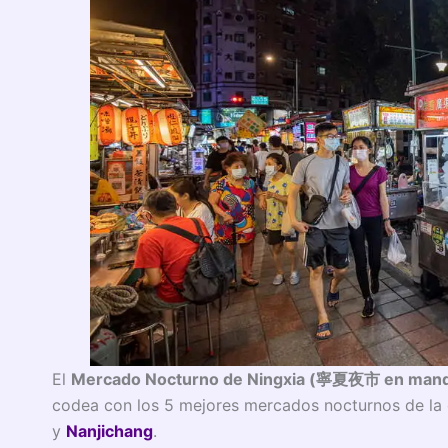
El
Mercado Nocturno de Ningxia (寧夏夜市 en mand
codea con los 5 mejores mercados nocturnos de la 
y
Nanjichang
.