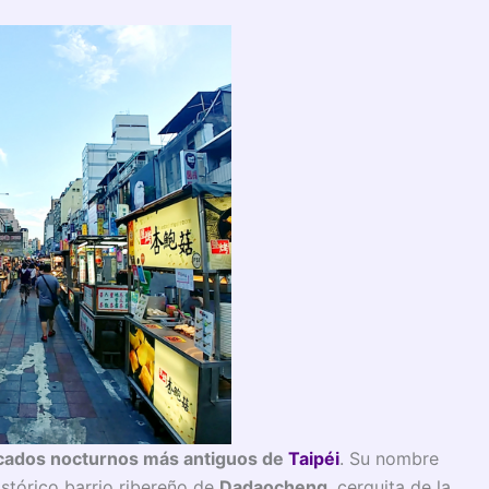
ados nocturnos más antiguos de
Taipéi
. Su nombre
istórico barrio ribereño de
Dadaocheng
, cerquita de la