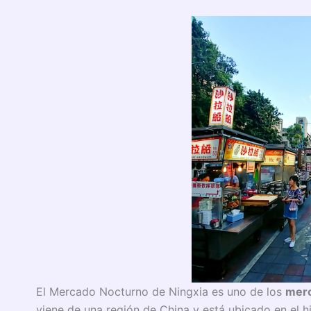
El Mercado Nocturno de Ningxia es uno de los
merc
viene de una región de China y está ubicado en el h