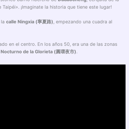
Taipéi». ¡Imaginate la historia que tiene este lugar!
 la
calle Ningxia (
寧夏路)
, empezando una cuadra al
ado en el centro. En los años 50, era una de las zonas
Nocturno de la Glorieta (
圓環夜市)
.